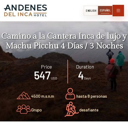
ESPAÑOL
ENGLISH
Camino a la Cantera Inca de lujo y
Machu Picchu 4 Días / 3 Noches
Price
Duration
547
4
USD
Days
4500 m.s.n.m
hasta 8 personas
Grupo
desafiante