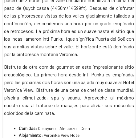
paseo de 2 horas por el valle ondulante nos lleva a la cima del
paso de Quychicassa (4450m/14599ft). Después de disfrutar
de las pintorescas vistas de los valles glacialmente tallados a
continuación, descendemos una hora por un grado empinado
de retrocesos. La próxima hora es un suave hasta el sitio que
los incas llamaron Inti Punku, (que significa Puerta del Sol) con
sus amplias vistas sobre el valle. El horizonte está dominado
por la pintoresca montaña Veronica.
Disfrute de otra comida gourmet en este impresionante sitio
arqueológico. La primera hora desde Inti Punku es empinada,
pero las próximas dos horas son una bajada muy suave al Hotel
Veronica View. Disfrute de una cena de chef de clase mundial,
piscina climatizada, spa y sauna. Aproveche al máximo
nuestro spa al tratarse de masajes para aliviar sus músculos
doloridos de la caminata.
Comidas:
Desayuno – Almuerzo – Cena
Alojamiento:
Veronika View Hotel