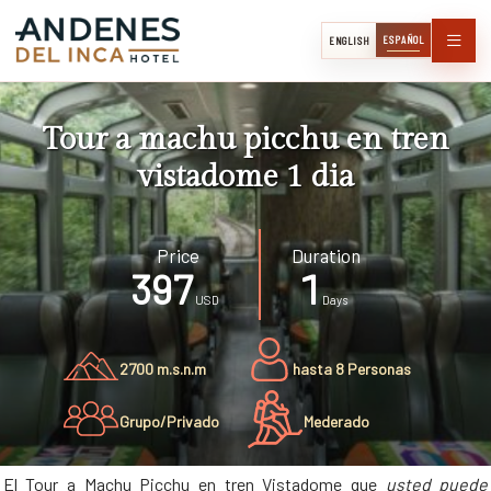
ESPAÑOL
ENGLISH
Tour a machu picchu en tren
vistadome 1 dia
Price
Duration
397
1
USD
Days
2700 m.s.n.m
hasta 8 Personas
Grupo/Privado
Mederado
El Tour a Machu Picchu en tren Vistadome que
usted puede