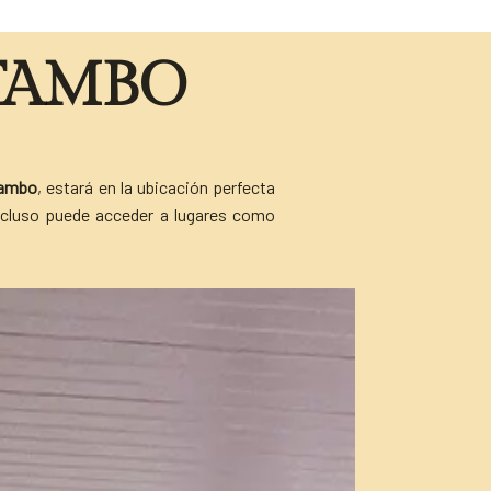
TAMBO
tambo
, estará en la ubicación perfecta
Incluso puede acceder a lugares como