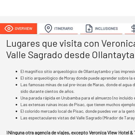
OVERVIEW
ITINERARIO
INCLUSIONES
Lugares que visita con Veronica
Valle Sagrado desde Ollantay
El magnífico sitio arqueológico de Ollantaytambo y las impresio
El sitio arqueológico de Moray donde puede aprender sobre la 
Las famosas minas de sal pre-incas de Maras, donde el agua d
sido durante cientos de años.
Una parada rápida en Urubamba para el almuerzo (no incluido e
Las extensas ruinas incas de Pisac, que tienen muchos ejempl
El colorido mercado local de Pisac, donde puedes ver a la gente
Las espectaculares vistas del Valle Sagrado (Mirador de Taray
¡Ninguna otra agencia de viajes, excepto Veronica View Hotel & T