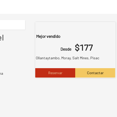
el
Mejor vendido
$177
Desde
Ollantaytambo, Moray, Salt Mines, Pisac
Reservar
Contactar
ha